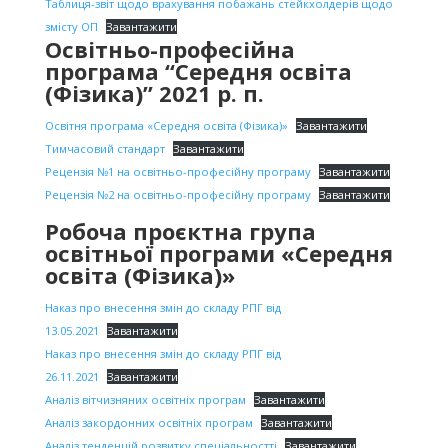
Таблиця-звіт щодо врахування побажань стейкхолдерів щодо
змісту ОП
Завантажити
Освітньо-професійна
програма “Середня освіта
(Фізика)” 2021 р. п.
Освітня програма «Середня освіта (Фізика)»
Завантажити
Тимчасовий стандарт
Завантажити
Рецензія №1 на освітньо-професійну програму
Завантажити
Рецензія №2 на освітньо-професійну програму
Завантажити
Робоча проєктна група
освітньої програми «Середня
освіта (Фізика)»
Наказ про внесення змін до складу РПГ від
13.05.2021
Завантажити
Наказ про внесення змін до складу РПГ від
26.11.2021
Завантажити
Аналіз вітчизняних освітніх програм
Завантажити
Аналіз закордонних освітніх програм
Завантажити
Аналіз тенденцій розвитку спеціальностті
Завантажити