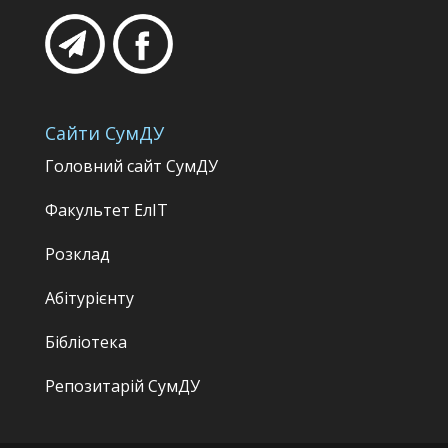
Сайти СумДУ
Головний сайт СумДУ
Факультет
ЕлІТ
Розклад
Абітурієнту
Бібліотека
Репозитарій СумДУ