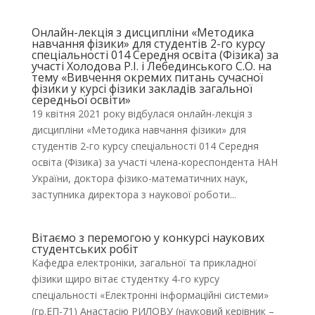
Онлайн-лекція з дисципліни «Методика
навчання фізики» для студентів 2-го курсу
спеціальності 014 Середня освіта (Фізика) за
участі Холодова Р.І. і Лебединського С.О. на
тему «Вивчення окремих питань сучасної
фізики у курсі фізики закладів загальної
середньої освіти»
19 квітня 2021 року відбулася онлайн-лекція з
дисципліни «Методика навчання фізики» для
студентів 2-го курсу спеціальності 014 Середня
освіта (Фізика) за участі члена-кореспондента НАН
України, доктора фізико-математичних наук,
заступника директора з наукової роботи...
Вітаємо з перемогою у конкурсі наукових
студентських робіт
Кафедра електроніки, загальної та прикладної
фізики щиро вітає студентку 4-го курсу
спеціальності «Електронні інформаційні системи»
(гр.ЕП-71) Анастасію РИЛОВУ (науковий керівник –