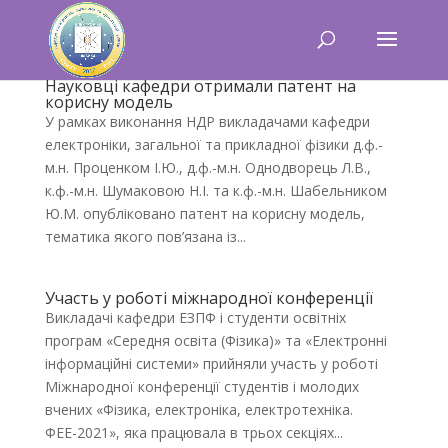
Науковці кафедри отримали патент на
корисну модель
У рамках виконання НДР викладачами кафедри
електроніки, загальної та прикладної фізики д.ф.-
м.н. Проценком І.Ю., д.ф.-м.н. Однодворець Л.В.,
к.ф.-м.н. Шумаковою Н.І. та к.ф.-м.н. Шабельником
Ю.М. опубліковано патент на корисну модель,
тематика якого пов’язана із...
Участь у роботі міжнародної конференції
Викладачі кафедри ЕЗПФ і студенти освітніх
програм «Середня освіта (Фізика)» та «Електронні
інформаційні системи» прийняли участь у роботі
Міжнародної конференції студентів і молодих
вчених «Фізика, електроніка, електротехніка.
ФЕЕ-2021», яка працювала в трьох секціях...