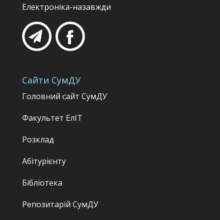
Електроніка-назавжди
Сайти СумДУ
Головний сайт СумДУ
Факультет
ЕлІТ
Розклад
Абітурієнту
Бібліотека
Репозитарій СумДУ