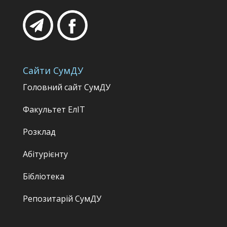
Сайти СумДУ
Головний сайт СумДУ
Факультет
ЕлІТ
Розклад
Абітурієнту
Бібліотека
Репозитарій СумДУ