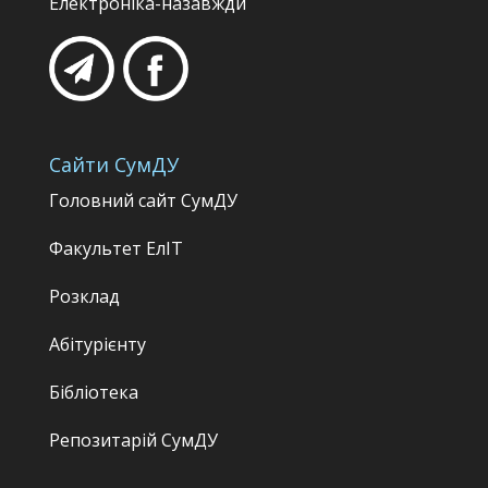
Електроніка-назавжди
Сайти СумДУ
Головний сайт СумДУ
Факультет
ЕлІТ
Розклад
Абітурієнту
Бібліотека
Репозитарій СумДУ