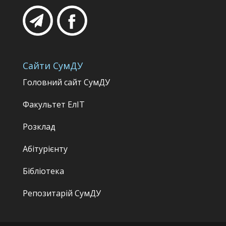
Сайти СумДУ
Головний сайт СумДУ
Факультет
ЕлІТ
Розклад
Абітурієнту
Бібліотека
Репозитарій СумДУ