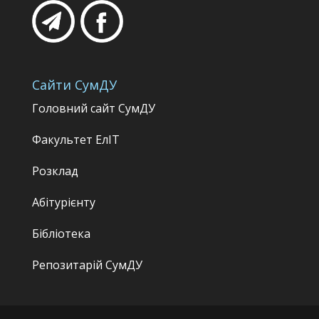
Сайти СумДУ
Головний сайт СумДУ
Факультет
ЕлІТ
Розклад
Абітурієнту
Бібліотека
Репозитарій СумДУ