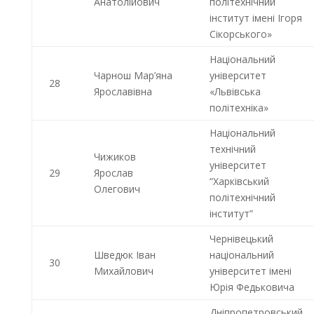
Анатолійович
політехнічний
інститут імені Ігоря
Сікорського»
Національний
Чарнош Мар’яна
університет
28
Ярославівна
«Львівська
політехніка»
Національний
технічний
Чижиков
університет
29
Ярослав
“Харківський
Олегович
політехнічний
інститут”
Чернівецький
Шведюк Іван
національний
30
Михайлович
університет імені
Юрія Федьковича
Дніпропетровський