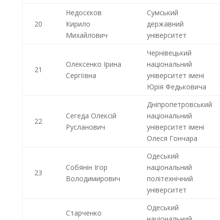
Недосєков
Сумський
20
Кирило
державний
Михайлович
університет
Чернівецький
Олексенко Ірина
національний
21
Сергіївна
університет імені
Юрія Федьковича
Дніпропетровський
Сегеда Олексій
національний
22
Русланович
університет імені
Олеся Гончара
Одеський
Собянін Ігор
національний
23
Володимирович
політехнічний
університет
Одеський
Старченко
національний