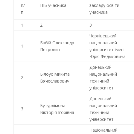
п/
ПІБ учасника
закладу освіти
п
учасника
1
2
3
Чернівецький
Бабій Олександр
національний
1
Петрович
університет імені
Юрія Федьковича
Донецький
Білоус Микита
національний
2
Вячеславович
технічний
університет
Донецький
Бутурлімова
національний
3
Вікторія Ігорівна
технічний
університет
Національний