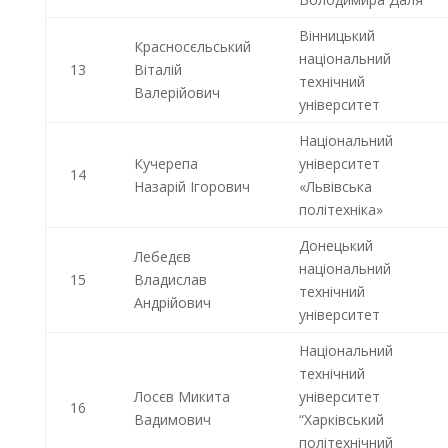
Вінницький
Красносєльський
національний
13
Віталій
технічний
Валерійович
університет
Національний
Кучерепа
університет
14
Назарій Ігорович
«Львівська
політехніка»
Донецький
Лебедєв
національний
15
Владислав
технічний
Андрійович
університет
Національний
технічний
Лосєв Микита
університет
16
Вадимович
“Харківський
політехнічний