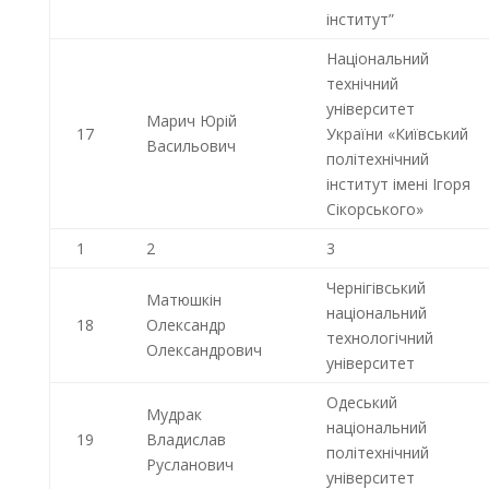
інститут”
Національний
технічний
університет
Марич Юрій
17
України «Київський
Васильович
політехнічний
інститут імені Ігоря
Сікорського»
1
2
3
Чернігівський
Матюшкін
національний
18
Олександр
технологічний
Олександрович
університет
Одеський
Мудрак
національний
19
Владислав
політехнічний
Русланович
університет