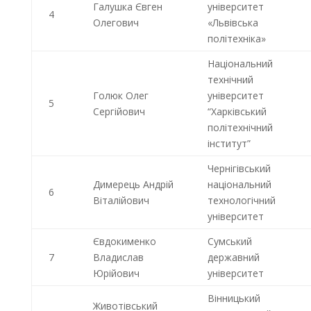
Галушка Євген
університет
4
Олегович
«Львівська
політехніка»
Національний
технічний
Голюк Олег
університет
5
Сергійович
“Харківський
політехнічний
інститут”
Чернігівський
Димерець Андрій
національний
6
Віталійович
технологічний
університет
Євдокименко
Сумський
7
Владислав
державний
Юрійович
університет
Вінницький
Животівський