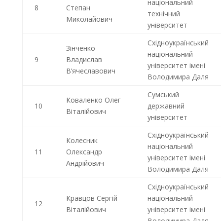
національний
8
Степан
технічний
Миколайович
університет
Східноукраїнський
Зінченко
національний
9
Владислав
університет імені
В’ячеславович
Володимира Даля
Сумський
Коваленко Олег
10
державний
Віталійович
університет
Східноукраїнський
Колесник
національний
11
Олександр
університет імені
Андрійович
Володимира Даля
Східноукраїнський
Кравцов Сергій
національний
12
Віталійович
університет імені
Володимира Даля