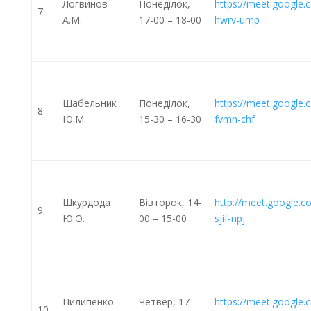
Логвинов
Понеділок,
https://meet.google.
7.
А.М.
17-00 – 18-00
hwrv-ump
Шабельник
Понеділок,
https://meet.google.
8.
Ю.М.
15-30 – 16-30
fvmn-chf
Шкурдода
Вівторок, 14-
http://meet.google.
9.
Ю.О.
00 – 15-00
sjif-npj
Пилипенко
Четвер, 17-
https://meet.google.
10.