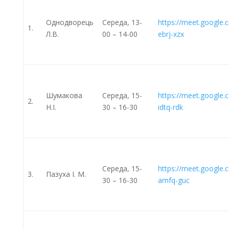
Однодворець
Середа, 13-
https://meet.google.
1.
Л.В.
00 – 14-00
ebrj-xzx
Шумакова
Середа, 15-
https://meet.google.
2.
Н.І.
30 – 16-30
idtq-rdk
Середа, 15-
https://meet.google.
3.
Пазуха І. М.
30 – 16-30
amfq-guc