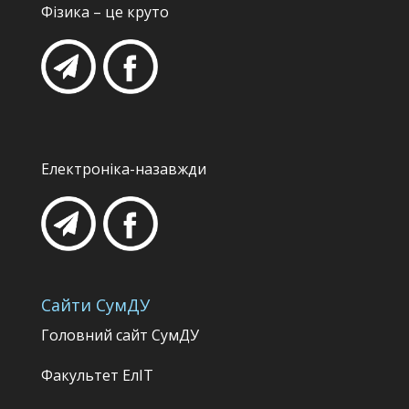
Фізика – це круто
Електроніка-назавжди
Сайти СумДУ
Головний сайт СумДУ
Факультет
ЕлІТ