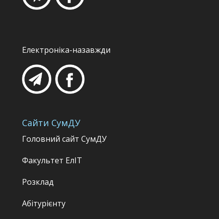
Електроніка-назавжди
Сайти СумДУ
Головний сайт СумДУ
Факультет
ЕлІТ
Розклад
Абітурієнту