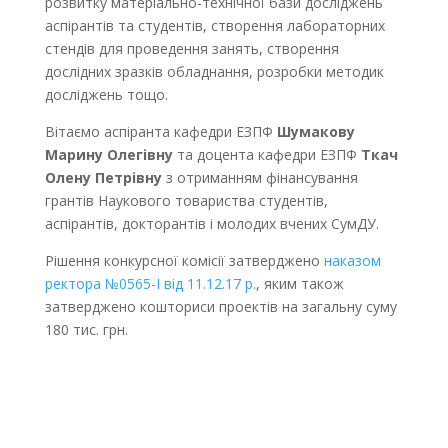
розвитку матеріально-технічної бази досліджень
аспірантів та студентів, створення лабораторних
стендів для проведення занять, створення
дослідних зразків обладнання, розробки методик
досліджень тощо.
Вітаємо аспіранта кафедри ЕЗПФ
Шумакову
Марину Олегівну
та доцента кафедри ЕЗПФ
Ткач
Олену Петрівну
з отриманням фінансування
грантів Наукового товариства студентів,
аспірантів, докторантів і молодих вчених СумДУ.
Рішення конкурсної комісії затверджено
наказом
ректора №0565-І від 11.12.17 р.
, яким також
затверджено кошториси проектів на загальну суму
180 тис. грн.