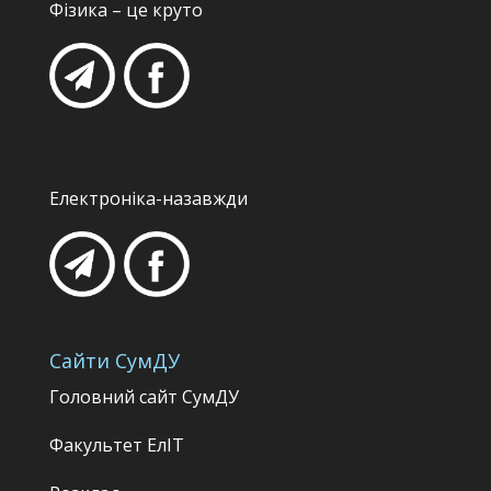
Фізика – це круто
Електроніка-назавжди
Сайти СумДУ
Головний сайт СумДУ
Факультет
ЕлІТ