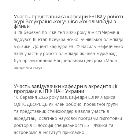
Участь представника кафедри ЕЗПФ у роботі
журі Всеукраїнської учнівської олімпіади з
фізики
З 28 березня по 2 квітня 2026 року в місті Чернівці
відбувся III етап Всеукраїнської учнівської олімпіади
з фізики. Доцент кафедри ЕЗПФ Василь Нефедченко
взяв участь у роботі олімпіади як член журі.Захід
був організований Національним центром «Мала
академія наук...
Участь завідувачки кафедри в акредитації
програми в ІПФ НАН України
16 березня 2026 року зав. кафедри ЕЗПФ Лариса
ОДНОДВОРЕЦЬ як член робочої проектної групи
та представник стейкхолдерів взяла участь в
акредитації освітньо-наукової програми підготовки
докторів філософії спеціальності Е5 – Фізика та
астрономія в Інституті прикладної...