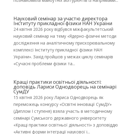
познайомила майбутніх абітурієнтів із напрямами...
Науковий семінар за участю директора
Інституту прикладної фізики НАН України
24 квітня 2026 року відбувся міжфакультетський
науковий семінар на тему «Ядерно-фізичні методи
дослідження на аналітичному прискорювальному
комплексі Інституту прикладної фізики НАН
України». Захід пройшов у межах циклу семінарів
«Сучасні проблеми фізики та...
Кращі практики освітньої діяльності:
доповідь Лариси Однодворець на семінарі
СумДУ
15 квітня 2026 року Лариса Однодворець як
переможець конкурсу «Освітні інновації СумДУ»
(Диплом І ступеня) взяла участь в методичному
семінарі Сумського державного університету
«Кращі практики освітньої діяльності» з доповіддю
«Активні форми інтеграції наукової і...