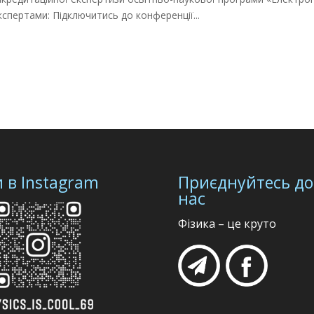
кспертами: Підключитись до конференції...
 в Instagram
Приєднуйтесь до
нас
Фізика – це круто