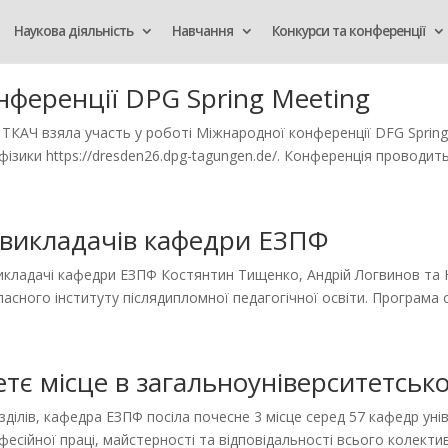
Наукова діяльність
Навчання
Конкурси та конференції
нференції DPG Spring Meeting
ТКАЧ взяла участь у роботі Міжнародної конференції DFG Spring M
ізики https://dresden26.dpg-tagungen.de/. Конференція проводить
ї викладачів кафедри ЕЗПФ
у викладачі кафедри ЕЗПФ Костянтин Тищенко, Андрій Логвинов т
ласного інституту післядипломної педагогічної освіти. Програма 
тє місце в загальноуніверситетськ
зділів, кафедра ЕЗПФ посіла почесне 3 місце серед 57 кафедр уні
сійної праці, майстерності та відповідальності всього колектив