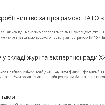
вробітництво за програмою НАТО «
та Олександр Пилипенко проводять спільні наукові дослідження
 межах реалізації міжнародного проєкту за програмою НАТО «Наук
у складі журі та експертної ради XX
дна з найважливіших подій у світі шкільної фізики – фінальний ет
агання були організовані в онлайн-режимі на базі Рішельєвського
ертами
 акредитаційної експертизи освітньо-наукової програми «Електрон