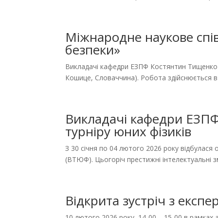
Міжнародне наукове спі
безпеки»
​Викладачі кафедри ЕЗПФ Костянтин Тищенко 
Кошице, Словаччина). Робота здійснюється в
Викладачі кафедри ЕЗПФ 
турніру юних фізиків
З 30 січня по 04 лютого 2026 року відбулася о
(ВТЮФ). Цьогоріч престижні інтелектуальні зм
Відкрита зустріч з експ
10 лютого 2026 року, 14-00 – 15-00 в рамках