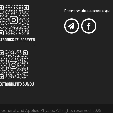
Електроніка-назавжди
 General and Applied Physics. All rights reserved. 2025