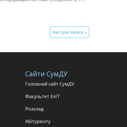
Наступні записи »
Сайти СумДУ
Головний сайт СумДУ
Факультет
ЕлІТ
Розклад
Абітурієнту