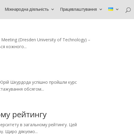
Міжнародна діяльність
Працевлаштування
eeting (Dresden University of Technology) –
ся кожного...
а Юрій Шкурдода успішно пройшли курс
стажування обсягом...
ому рейтингу
верситету в загальному рейтингу. Цей
у. Щиро дякуємо...