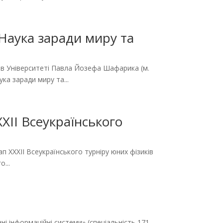
Наука заради миру та
 в Університеті Павла Йозефа Шафарика (м.
а заради миру та...
XII Всеукраїнського
ап XXXII Всеукраїнського турніру юних фізиків
...
ні інформаційні системи» (спеціальність 171