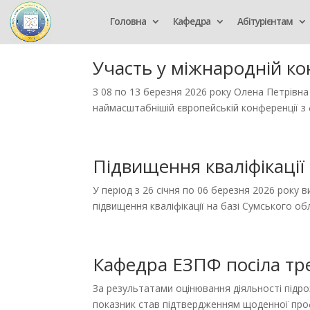
Головна
Кафедра
Абітурієнтам
Участь у міжнародній ко
З 08 по 13 березня 2026 року Олена Петрівна 
наймасштабнішій європейській конференції з ф
Підвищення кваліфікаці
У період з 26 січня по 06 березня 2026 рок
підвищення кваліфікації на базі Сумського об
Кафедра ЕЗПФ посіла тре
За результатами оцінювання діяльності підро
показник став підтвердженням щоденної профе