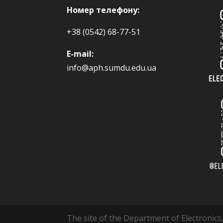
Номер телефону:
+38 (0542) 68-77-51
E-mail:
info@aph.sumdu.edu.ua
The site of the Department of Electronics,