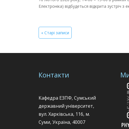
Електроніка) відбудеться відкрита зустріч з е
« Старі записи
Контакти
Ми
Кафедра ЕЗПФ, Сумський
державний університет,
вул. Харківська, 116, м.
Суми, Україна, 40007