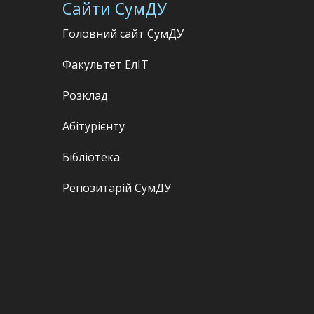
Сайти СумДУ
Головний сайт СумДУ
Факультет
ЕлІТ
Розклад
Абітурієнту
Бібліотека
Репозитарій СумДУ