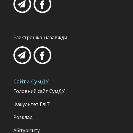
Електроніка-назавжди
Сайти СумДУ
Головний сайт СумДУ
Факультет
ЕлІТ
Розклад
Абітурієнту