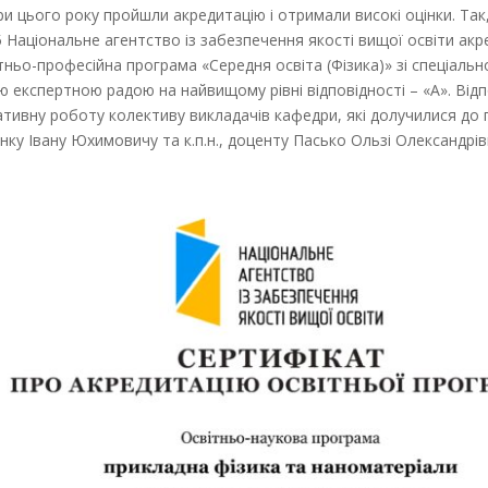
дри цього року пройшли акредитацію і отримали високі оцінки. Та
05 Національне агентство із забезпечення якості вищої освіти ак
ньо-професійна програма «Середня освіта (Фізика)» зі спеціальн
ю експертною радою на найвищому рівні відповідності – «А». Від
тативну роботу колективу викладачів кафедри, які долучилися до
енку Івану Юхимовичу та к.п.н., доценту Пасько Ользі Олександрівн