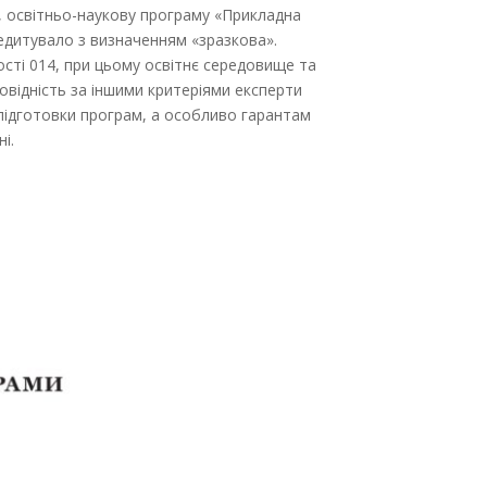
к, освітньо-наукову програму «Прикладна
редитувало з визначенням «зразкова».
ості 014, при цьому освітнє середовище та
повідність за іншими критеріями експерти
 підготовки програм, а особливо гарантам
і.