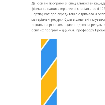
Дві освітні програми зі спеціальностей кафе
фізика та наноматеріали» зі спеціальності 1
Сертифікат про акредитацію отримала й освіт
матеріальні ресурси були відзначені галузево
оцінили на рівні «В». Щира подяка за резуль
освітніх програм – д.ф.-м.н., професору Проц