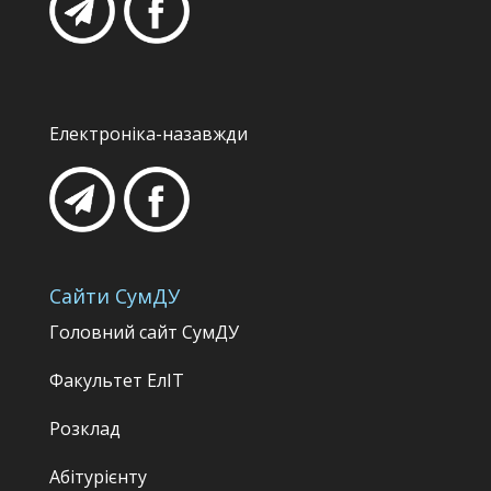
Електроніка-назавжди
Сайти СумДУ
Головний сайт СумДУ
Факультет
ЕлІТ
Розклад
Абітурієнту