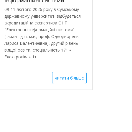
інформаційні системи”
09-11 лютого 2026 року в Сумському
державному університеті відбудеться
акредитаційна експертиза ОНП
"Електронні інформаційні системи"
(гарант д.ф.-м.н., проф. Однодворець
Лариса Валентинівна), другий рівень
вищої освіти, спеціальність 171 «
Електроніка», із...
читати більше