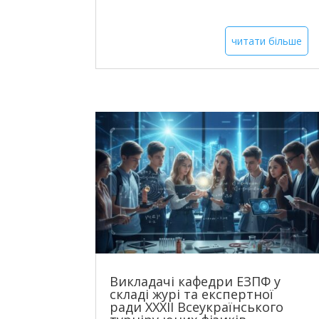
читати більше
Викладачі кафедри ЕЗПФ у
складі журі та експертної
ради XXXII Всеукраїнського