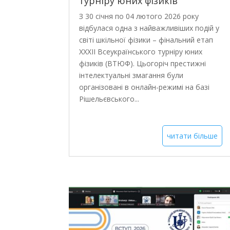
турніру юних фізиків
З 30 січня по 04 лютого 2026 року
відбулася одна з найважливіших подій у
світі шкільної фізики – фінальний етап
XXXII Всеукраїнського турніру юних
фізиків (ВТЮФ). Цьогоріч престижні
інтелектуальні змагання були
організовані в онлайн-режимі на базі
Рішельєвського...
читати більше