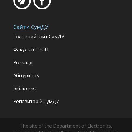
Сайти СумДУ
Головний сайт СумДУ
Факультет
ЕлІТ
Розклад
Абітурієнту
Бібліотека
Репозитарій СумДУ
The site of the Department of Electronics,