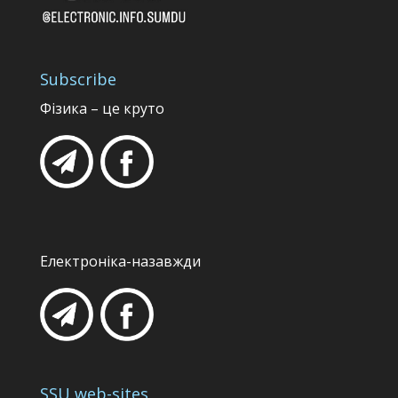
Subscribe
Фізика – це круто
Електроніка-назавжди
SSU web-sites