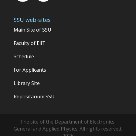
SSU web-sites
Main Site of
SSU
Faculty of
ЕlІТ
Schedule
For Applicants
Library Site
Repositarium SSU
The site of the Department of Electronics,
General and Applied Physics. All rights reserved.
2025